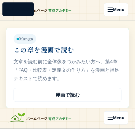
本文へ移動
本文へ移動
Menu
Manga
この章を漫画で読む
文章を読む前に全体像をつかみたい方へ。第4章
「FAQ・比較表・定義文の作り方」を漫画と補足
テキストで読めます。
漫画で読む
Menu