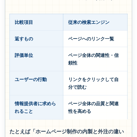
比較項目
従来の検索エンジン
生
返すもの
ページへのリンク一覧
質
評価単位
ページ全体の関連性・信
ペ
頼性
表
ユーザーの行動
リンクをクリックして自
回
分で読む
す
情報提供者に求めら
ページ全体の品質と関連
ペ
れること
性を高める
塊
たとえば「ホームページ制作の内製と外注の違い