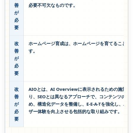
善
必要不可欠なものです。
が
必
要
改
ホームページ育成は、ホームページを育てることで
善
す。
が
必
要
改
AIOとは、AI Overviewに表示されるための施策で
善
り、SEOとは異なるアプローチで、コンテンツの質
が
め、構造化データを整備し、E-E-A-Tを強化し、ユー
必
ザー体験を向上させる包括的な取り組みです。
要