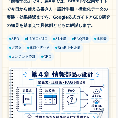
「情報部品」です。第4章では、BtoB中小企業サイト
で今日から使える書き方・設計手順・構造化データの
実装・効果確認までを、Google公式ガイドとGEO研究
の知見を踏まえて具体例とともに解説します。
SEO
LLMO/AIO
AI検索
FAQ設計
比較表
定義文
構造化データ
BtoB中小企業
コンテンツ設計
GEO