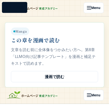
本文へ移動
本文へ移動
Menu
Manga
この章を漫画で読む
文章を読む前に全体像をつかみたい方へ。第8章
「LLMO向け記事テンプレート」を漫画と補足テ
キストで読めます。
漫画で読む
Menu