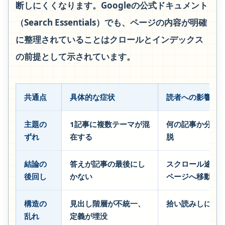
断しにくくなります。Googleの公式ドキュメント
（Search Essentials）でも、ページの内容が明確
に整理されていることはクロールとインデックス
の前提として示されています。
共通点
具体的な症状
読者への影響
主題の
1記事に複数テーマが混
何の記事か分か
ずれ
在する
脱
結論の
答えが記事の最後にし
スクロール途中
後回し
かない
ページへ移動
構造の
見出し階層が不統一、
拾い読みしにく
乱れ
定義が埋没