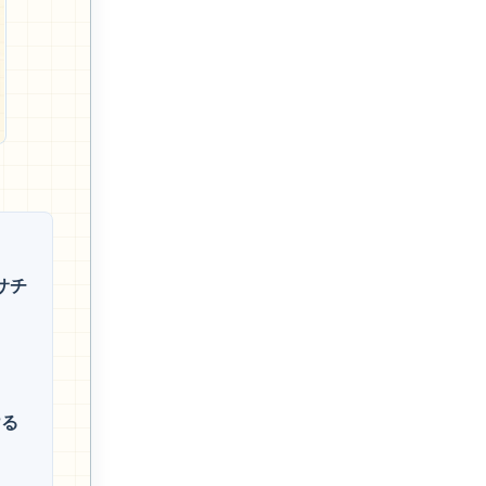
サチ
ける