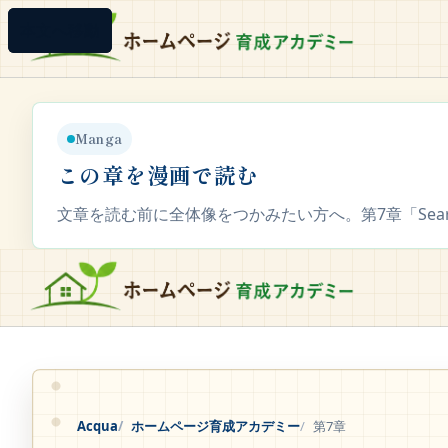
本文へ移動
本文へ移動
Manga
この章を漫画で読む
文章を読む前に全体像をつかみたい方へ。第7章「Sear
Acqua
ホームページ育成アカデミー
第7章