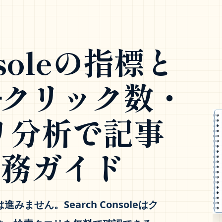
nsoleの指標と
─クリック数・
リ分析で記事
実務ガイド
せん。Search Consoleはク