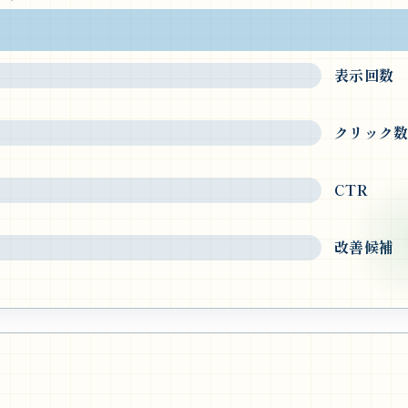
表示回数
クリック
CTR
改善候補