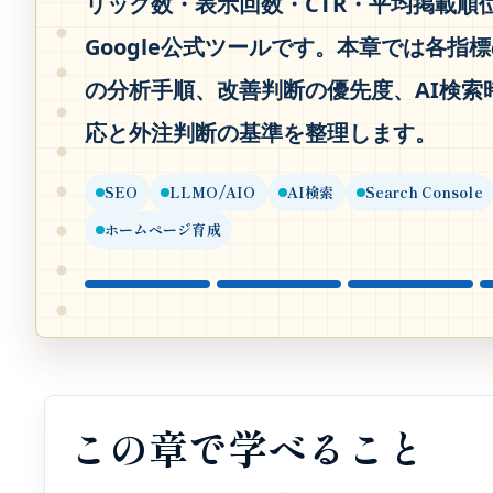
リック数・表示回数・CTR・平均掲載順
Google公式ツールです。本章では各
の分析手順、改善判断の優先度、AI検索
応と外注判断の基準を整理します。
SEO
LLMO/AIO
AI検索
Search Console
ホームページ育成
この章で学べること