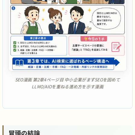
SEO漫画 第2章4ページ目 中小企業がまずSEOを固めて
LLMO/AIOを重ねる進め方を示す漫画
冒頭の結論