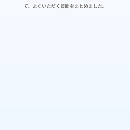
て、よくいただく質問をまとめました。
SEO・LLMOに対応したブログ記事の企画、制作、WordPress
投稿、保守や改善提案を継続し、ホームページを検索・AI検
索・問い合わせにつながる資産へ育てる月額運用サービスで
す。