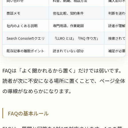
問い合わせ
料金、納期、相談方法
購入前の不
商談メモ
他社比較、契約条件
判断を迷わ
社内のよくある説明
専門用語、作業範囲
読者が理解
Search Consoleのクエリ
「LLMO とは」「FAQ 作り方」
検索されて
既存記事の離脱ポイント
読まれていない部分
補足が必要
FAQは「よく聞かれるから置く」だけでは弱いです。
読者が次に不安になる場所に置くことで、ページ全体
の導線がなめらかになります。
FAQの基本ルール