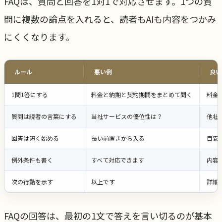
FAQは、質問と回答を1対1で対応させます。1つの質
問に複数の論点を入れると、読者もAIも内容をつかみ
にくくなります。
ルール
悪い例
良い
1問1答にする
料金と納期と契約期間をまとめて聞く
料金
質問は読者の言葉にする
当社サービスの優位性は？
他社
回答は短く始める
長い前置きから入る
目安
例外条件も書く
すべて対応できます
内容
次の行動を示す
以上です
詳細
FAQの回答は、最初の1文で答えを言い切るのが基本