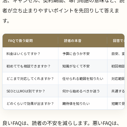
者が立ち止まりやすいポイントを先回りして答えま
す。
FAQで扱う疑問
読者の本音
回答で示
料金はいくらですか？
予算に合うか不安
目安、変
初めてでも相談できますか？
知識がなくて不安
初回相談
どこまで対応してくれますか？
任せられる範囲を知りたい
対応範囲
SEOとLLMOは別ですか？
何から始めるべきか迷う
共通する
どのくらいで効果が出ますか？
期待値を知りたい
短期で見
良いFAQは、読者の不安を減らします。悪いFAQは、