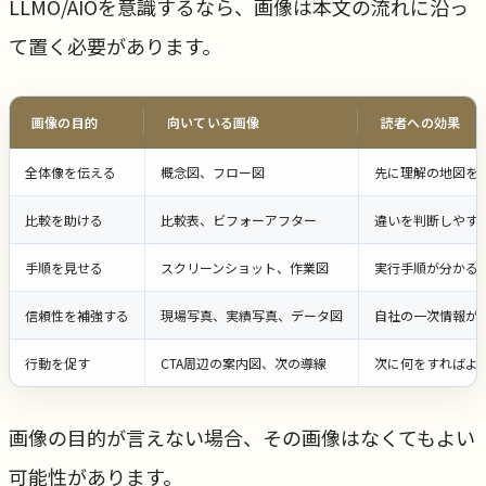
LLMO/AIOを意識するなら、画像は本文の流れに沿っ
て置く必要があります。
画像の目的
向いている画像
読者への効果
全体像を伝える
概念図、フロー図
先に理解の地図を
比較を助ける
比較表、ビフォーアフター
違いを判断しやす
手順を見せる
スクリーンショット、作業図
実行手順が分かる
信頼性を補強する
現場写真、実績写真、データ図
自社の一次情報が
行動を促す
CTA周辺の案内図、次の導線
次に何をすればよ
画像の目的が言えない場合、その画像はなくてもよい
可能性があります。