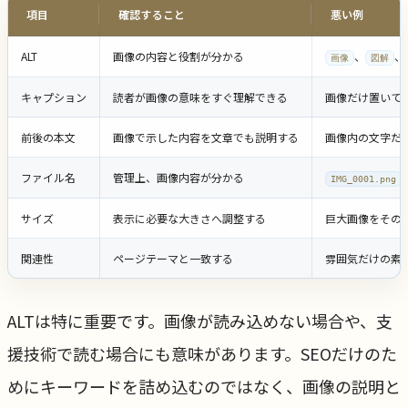
項目
確認すること
悪い例
ALT
画像の内容と役割が分かる
、
、
画像
図解
キャプション
読者が画像の意味をすぐ理解できる
画像だけ置いて
前後の本文
画像で示した内容を文章でも説明する
画像内の文字だ
ファイル名
管理上、画像内容が分かる
IMG_0001.png
サイズ
表示に必要な大きさへ調整する
巨大画像をその
関連性
ページテーマと一致する
雰囲気だけの素
ALTは特に重要です。画像が読み込めない場合や、支
援技術で読む場合にも意味があります。SEOだけのた
めにキーワードを詰め込むのではなく、画像の説明と