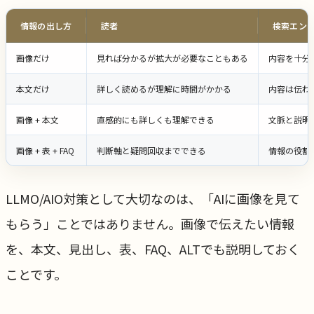
情報の出し方
読者
検索エンジ
画像だけ
見れば分かるが拡大が必要なこともある
内容を十分
本文だけ
詳しく読めるが理解に時間がかかる
内容は伝わ
画像 + 本文
直感的にも詳しくも理解できる
文脈と説明
画像 + 表 + FAQ
判断軸と疑問回収までできる
情報の役割
LLMO/AIO対策として大切なのは、「AIに画像を見て
もらう」ことではありません。画像で伝えたい情報
を、本文、見出し、表、FAQ、ALTでも説明しておく
ことです。