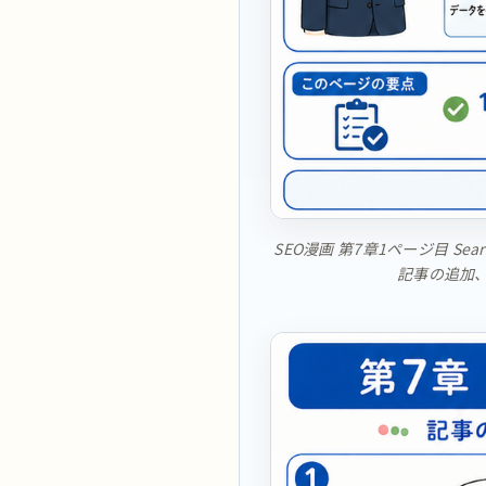
SEO漫画 第7章1ページ目 S
記事の追加、