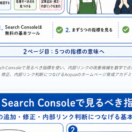
earch Consoleで見るべき指標を使い、内部リンクの改善候補を数
修正、内部リンク判断につなげるAcquaのホームページ育成アカデミ